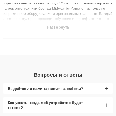
образованием и стажем от 5 до 12 лет. Они специализируются
на ремонте техники бренда Midway by Yamato , используют
современное оборудование и оригинальные запчасти. Каждый
инженер регулярно проходит обучение и сертификацию, что
позволяет быстро и точноdiagnostikировать поломки и
Развернуть
восстанавливать технику с сохранением гарантии до 3 лет.
Наши мастера решают сложные случаи: от замены матриц и
материнских плат до ремонта после залития и восстановления
данных. Благодаря высокой квалификации и ответственному
подходу клиенты получают быстрый, качественный ремонт и
понятные объяснения по результатам диагностики.
Вопросы и ответы
+
Выдаётся ли вами гарантия на работы?
Как узнать, когда моё устройство будет
+
готово?