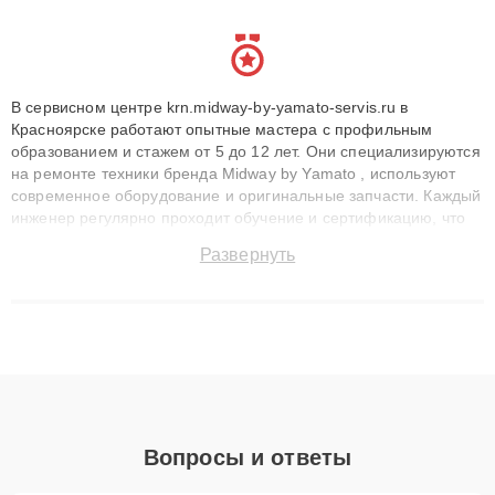
В сервисном центре krn.midway-by-yamato-servis.ru в
Красноярске работают опытные мастера с профильным
образованием и стажем от 5 до 12 лет. Они специализируются
на ремонте техники бренда Midway by Yamato , используют
современное оборудование и оригинальные запчасти. Каждый
инженер регулярно проходит обучение и сертификацию, что
позволяет быстро и точноdiagnostikировать поломки и
Развернуть
восстанавливать технику с сохранением гарантии до 3 лет.
Наши мастера решают сложные случаи: от замены матриц и
материнских плат до ремонта после залития и восстановления
данных. Благодаря высокой квалификации и ответственному
подходу клиенты получают быстрый, качественный ремонт и
понятные объяснения по результатам диагностики.
Вопросы и ответы