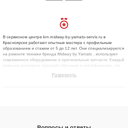
В сервисном центре krn.midway-by-yamato-servis.ru в
Красноярске работают опытные мастера с профильным
образованием и стажем от 5 до 12 лет. Они специализируются
на ремонте техники бренда Midway by Yamato , используют
современное оборудование и оригинальные запчасти. Каждый
инженер регулярно проходит обучение и сертификацию, что
позволяет быстро и точноdiagnostikировать поломки и
Развернуть
восстанавливать технику с сохранением гарантии до 3 лет.
Наши мастера решают сложные случаи: от замены матриц и
материнских плат до ремонта после залития и восстановления
данных. Благодаря высокой квалификации и ответственному
подходу клиенты получают быстрый, качественный ремонт и
понятные объяснения по результатам диагностики.
Вопросы и ответы