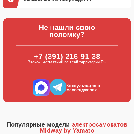
Не нашли свою
поломку?
+7 (391) 216-91-38
Звонок бесплатный по всей территории РФ
Консультация в
мессенджерах
Популярные модели
электросамокатов
Midway by Yamato