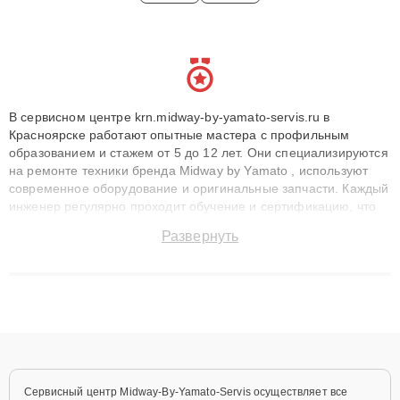
В сервисном центре krn.midway-by-yamato-servis.ru в
Красноярске работают опытные мастера с профильным
образованием и стажем от 5 до 12 лет. Они специализируются
на ремонте техники бренда Midway by Yamato , используют
современное оборудование и оригинальные запчасти. Каждый
инженер регулярно проходит обучение и сертификацию, что
позволяет быстро и точноdiagnostikировать поломки и
Развернуть
восстанавливать технику с сохранением гарантии до 3 лет.
Наши мастера решают сложные случаи: от замены матриц и
материнских плат до ремонта после залития и восстановления
данных. Благодаря высокой квалификации и ответственному
подходу клиенты получают быстрый, качественный ремонт и
понятные объяснения по результатам диагностики.
Сервисный центр Midway-By-Yamato-Servis осуществляет все