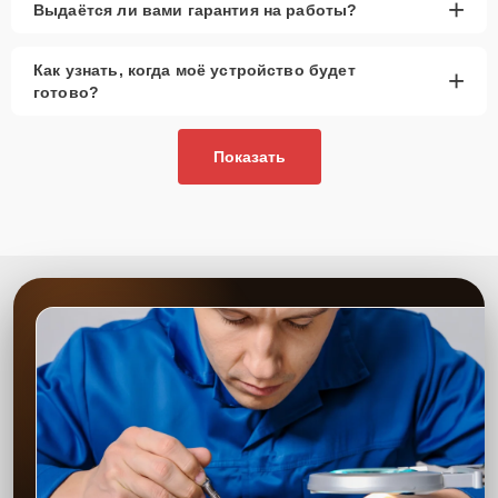
запчастей.
+
Выдаётся ли вами гарантия на работы?
При наличии планов в скором времени заменить
устройство на более современное, лучше
Как узнать, когда моё устройство будет
+
рассмотреть вариант с использованием
готово?
качественного аналога брендовой детали.
Так или иначе, при ремонте будут использованы исключительно
Показать
высококачественные запчасти, будь это 100% оригинал, или
надежные аналоги проверенных и зарекомендовавших себя
производителей.
Этапы ремонта
Для оперативного ремонта вашей техники нужно:
Позвонить по телефону горячей линии или
запросить обратный звонок через Форму заявки
для быстрого уточнения деталей.
Привезти устройство в ближайший центр или
передать аппарат курьеру службы доставки,
дождаться результатов диагностики и принять
решение.