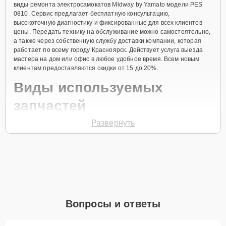
виды ремонта электросамокатов Midway by Yamato модели PES
0810. Сервис предлагает бесплатную консультацию,
высокоточную диагностику и фиксированные для всех клиентов
цены. Передать технику на обслуживание можно самостоятельно,
а также через собственную службу доставки компании, которая
работает по всему городу Красноярск. Действует услуга выезда
мастера на дом или офис в любое удобное время. Всем новым
клиентам предоставляются скидки от 15 до 20%.
Виды используемых
запчастей
Развернуть
Для ремонта электросамоката модели PES 0810 предлагаются как
оригинальные комплектующие бренда Midway by Yamato, так и
качественные аналоги фирменных деталей. Выбор варианта
запчастей или качества аналогичных комплектующих всегда
остается за клиентом.
Как определиться с выбором запчастей:
Если устройство свежей модели и есть планы на
Вопросы и ответы
активное использование устройства дольше
года, рекомендуется выбор оригинальных