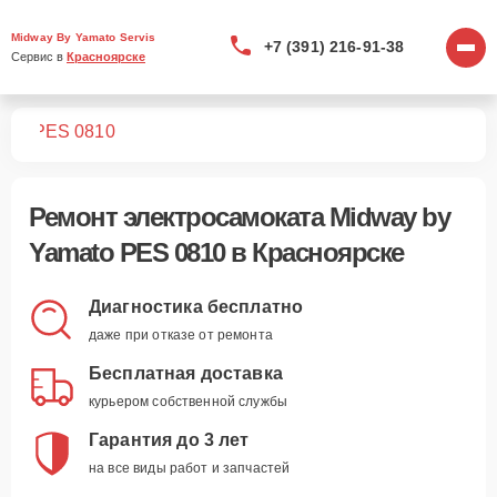
Midway By Yamato Servis
+7 (391) 216-91-38
Сервис в 
Красноярске
тов
PES 0810
Ремонт
электросамоката Midway by
Yamato PES 0810
в Красноярске
Диагностика бесплатно
даже при отказе от ремонта
Бесплатная доставка
курьером собственной службы
Гарантия до 3 лет
на все виды работ и запчастей