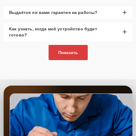
года, рекомендуется выбор оригинальных
запчастей.
+
Выдаётся ли вами гарантия на работы?
При наличии планов в скором времени заменить
устройство на более современное, лучше
Как узнать, когда моё устройство будет
+
рассмотреть вариант с использованием
готово?
качественного аналога брендовой детали.
Так или иначе, при ремонте будут использованы исключительно
Показать
высококачественные запчасти, будь это 100% оригинал, или
надежные аналоги проверенных и зарекомендовавших себя
производителей.
Этапы ремонта
Для оперативного ремонта вашей техники нужно:
Позвонить по телефону горячей линии или
запросить обратный звонок через Форму заявки
для быстрого уточнения деталей.
Привезти устройство в ближайший центр или
передать аппарат курьеру службы доставки,
дождаться результатов диагностики и принять