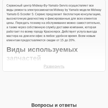
Сервисный центр Midway-By-Yamato-Servis осуществляет все
виды ремонта электросамокатов Midway by Yamato модели Midway
Yamato E-Scooter S. Сервис предлагает бесплатную консультацию,
высокоточную диагностику и фиксированные для всех клиентов
цены. Передать технику на обслуживание можно самостоятельно,
а также через собственную службу доставки компании, которая
работает по всему городу Красноярск. Действует услуга выезда
мастера на дом или офис в любое удобное время. Всем новым
клиентам предоставляются скидки от 15 до 20%.
Виды используемых
запчастей
Развернуть
Для ремонта электросамоката модели Midway Yamato E-Scooter S
предлагаются как оригинальные комплектующие бренда Midway
by Yamato, так и качественные аналоги фирменных деталей.
Выбор варианта запчастей или качества аналогичных
комплектующих всегда остается за клиентом.
Как определиться с выбором запчастей:
Если устройство свежей модели и есть планы на
Вопросы и ответы
активное использование устройства дольше