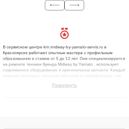
В сервисном центре krn.midway-by-yamato-servis.ru в
Красноярске работают опытные мастера с профильным
образованием и стажем от 5 до 12 лет. Они специализируются
на ремонте техники бренда Midway by Yamato , используют
современное оборудование и оригинальные запчасти. Каждый
инженер регулярно проходит обучение и сертификацию, что
позволяет быстро и точноdiagnostikировать поломки и
Развернуть
восстанавливать технику с сохранением гарантии до 3 лет.
Наши мастера решают сложные случаи: от замены матриц и
материнских плат до ремонта после залития и восстановления
данных. Благодаря высокой квалификации и ответственному
подходу клиенты получают быстрый, качественный ремонт и
понятные объяснения по результатам диагностики.