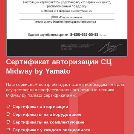
Сертификат авторизации СЦ
Midway by Yamato
Наш сервисный центр обладает всеми необходимыми для
осуществления профессионального ремонта техники
Midway by Yamato сертификатами:
Сертификат авторизации
Сертификаты на оборудование
Сертификаты на комплектующие
Сертификат у каждого специалиста